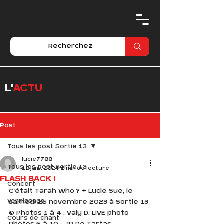
L'
ACTU
Post
Tous les post Sortie 13
lucie7788
Tous les post Sortie 13
12 janv. 2024
1 min de lecture
FLASH BACK !
Concert
C'était 
Tarah Who ?
 + 
Lucie Sue
, le 
Vernissage
samedi 25 novembre 2023 à Sortie 13 
© Photos 1 à 4 : 
Valy D. LIVE photo
Cours de chant