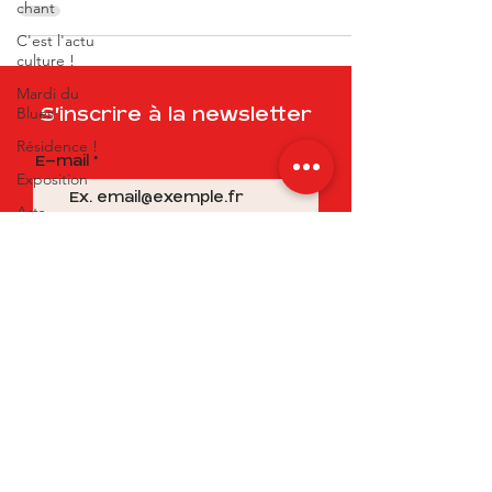
chant
C'est l'actu
culture !
Mardi du
Blues
S'inscrire à la newsletter
Résidence !
E-mail
Exposition
Arts
S'abonner à la liste de diffusion
AfterWork
Masterclass
Cours de
guitare
Meditation
conférence
© Sortie13 2022
lutherie
© Arobaz Conception 2022
mentions légales
politique de confidentialité