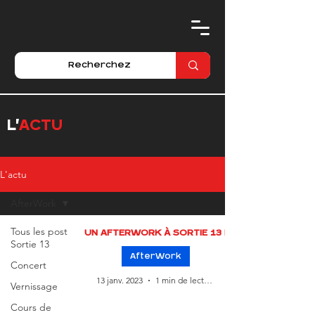
L'
ACTU
L'actu
AfterWork
Tous les post
UN AFTERWORK À SORTIE 13 !
Sortie 13
AfterWork
Concert
13 janv. 2023
1 min de lecture
Vernissage
Cours de