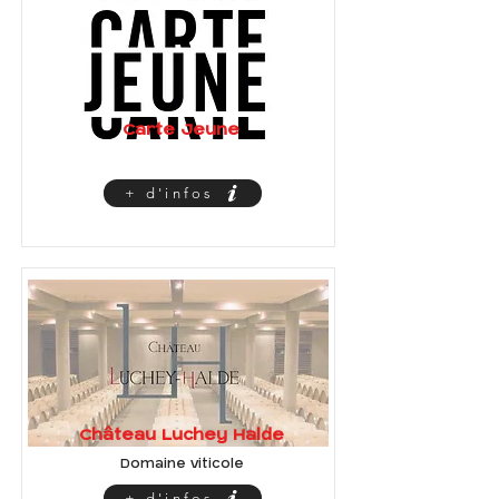
Carte Jeune
+ d'infos
Château Luchey Halde
Domaine viticole
+ d'infos