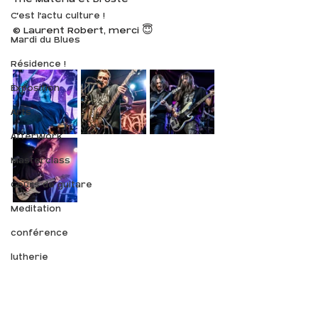
C'est l'actu culture !
© Laurent Robert, merci 😇
Mardi du Blues
Résidence !
Exposition
Arts
AfterWork
Masterclass
Cours de guitare
Meditation
conférence
lutherie