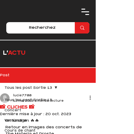
L'
ACTU
Post
Tous les post Sortie 13
lucie7788
Tous les post Sortie 13
12 mai 2023
1 min de lecture
📸 CLICHES 📸
Concert
Dernière mise à jour :
20 oct. 2023
Vernissage
Un lundi en 🔥🔥
Retour en images des concerts de 
Cours de chant
The Materia et Droste