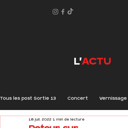
Agenda & Billetterie
L'
ACTU
Tous les post Sortie 13
Concert
Vernissage
18 juil. 2022
1 min de lecture
Mardi du Blues
Résidence !
Exposition