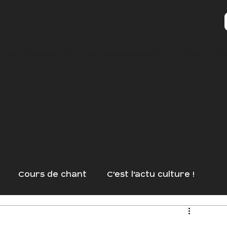
Mise à disposition
Qui sommes-nous ?
L'actu
C
Cours de chant
C'est l'actu culture !
Arts
AfterWork
Masterclass