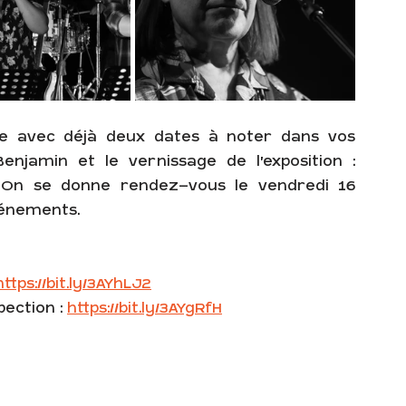
ite avec déjà deux dates à noter dans vos 
njamin et le vernissage de l'exposition : 
o. On se donne rendez-vous le vendredi 16 
vénements.
https://bit.ly/3AYhLJ2
pection : 
https://bit.ly/3AYgRfH