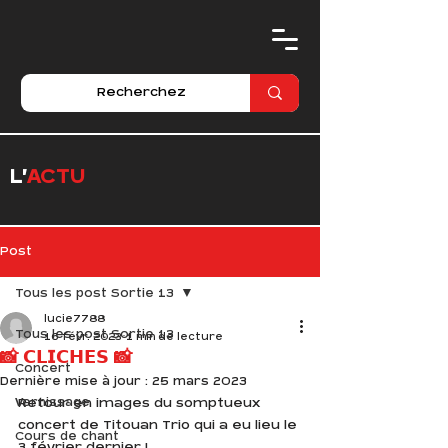
L'
ACTU
Post
Tous les post Sortie 13
lucie7788
Tous les post Sortie 13
16 févr. 2023
1 min de lecture
📸 𝗖𝗟𝗜𝗖𝗛𝗘𝗦 📸
Concert
Dernière mise à jour :
25 mars 2023
Vernissage
Retour en images du somptueux 
concert de Titouan Trio qui a eu lieu le 
Cours de chant
3 février dernier !