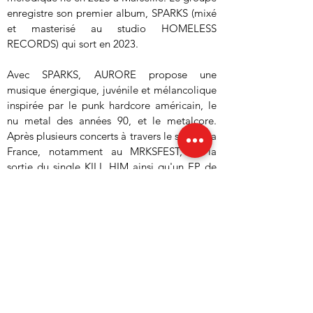
enregistre son premier album, SPARKS (mixé 
et masterisé au studio HOMELESS 
RECORDS) qui sort en 2023.
Avec SPARKS, AURORE propose une 
musique énergique, juvénile et mélancolique 
inspirée par le punk hardcore américain, le 
nu metal des années 90, et le metalcore. 
Après plusieurs concerts à travers le sud de la 
France, notamment au MRKSFEST, et la 
sortie du single KILL HIM ainsi qu'un EP de 
remix, Aurore part en tournée franco belge 
en 2024.
(Re)découvrir : AURORE, Ashes Season - 