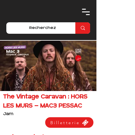
The Vintage Caravan : HORS
LES MURS - MAC3 PESSAC
Jam
Billetterie