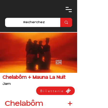
Chelabôm + Mauna La Nuit
Jam
Billetterie
Chelabôm + 