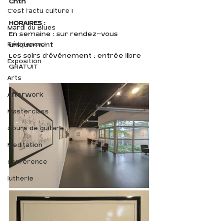
Chth
C'est l'actu culture !
HORAIRES :
Mardi du Blues
En semaine : sur rendez-vous 
Résidence !
uniquement
Les soirs d'événement : entrée libre
Exposition
GRATUIT
Arts
AfterWork
Masterclass
Cours de guitare
Meditation
conférence
lutherie