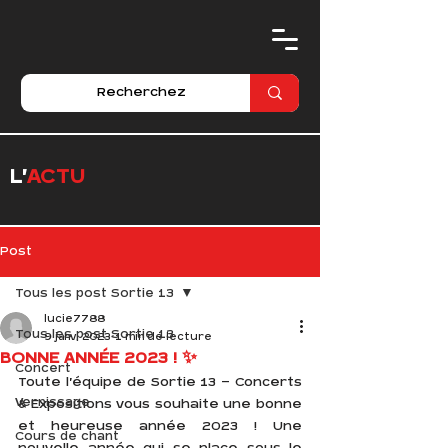
L'
ACTU
Post
Tous les post Sortie 13
lucie7788
Tous les post Sortie 13
9 janv. 2023
1 min de lecture
BONNE ANNÉE 2023 ! ✨
Concert
Toute l'équipe de Sortie 13 - Concerts 
Vernissage
& Expositions vous souhaite une bonne 
et heureuse année 2023 ! Une 
Cours de chant