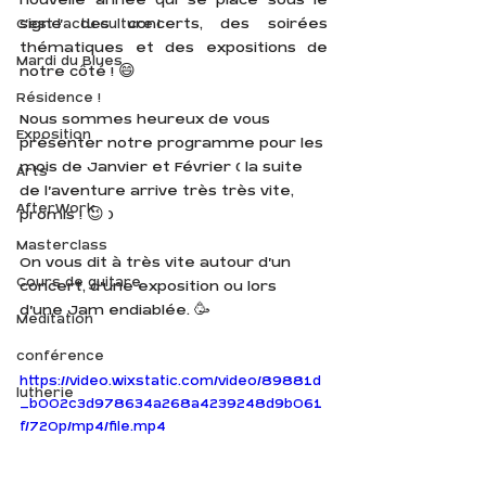
nouvelle année qui se place sous le 
signe des concerts, des soirées 
C'est l'actu culture !
thématiques et des expositions de 
Mardi du Blues
notre côté ! 😄
Résidence !
Nous sommes heureux de vous 
Exposition
présenter notre programme pour les 
mois de Janvier et Février ( la suite 
Arts
de l'aventure arrive très très vite, 
AfterWork
promis ! 😉 ) 
Masterclass
On vous dit à très vite autour d'un 
Cours de guitare
concert, d'une exposition ou lors 
d'une Jam endiablée. 🥳
Meditation
conférence
https://video.wixstatic.com/video/89881d
lutherie
_b002c3d978634a268a4239248d9b061
f/720p/mp4/file.mp4