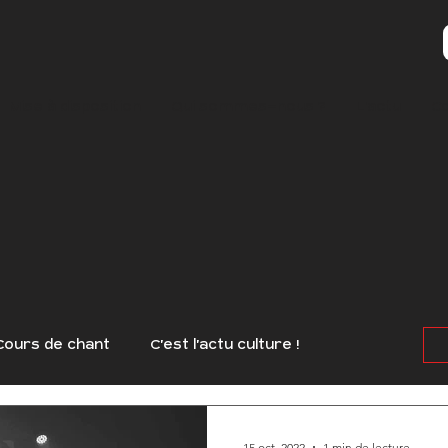
Mise à disposition
Qui sommes-nous ?
L'actu
C
Cours de chant
C'est l'actu culture !
rts
AfterWork
Masterclass
15 oct. 2022
1 min de lecture