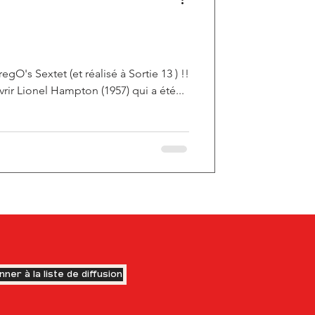
regO's Sextet (et réalisé à Sortie 13 ) !!
ir Lionel Hampton (1957) qui a été...
nner à la liste de diffusion