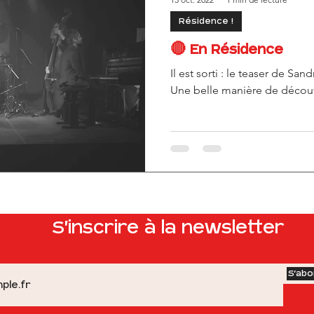
Résidence !
lutherie
🔴 En Résidence
Il est sorti : le teaser de Sand
Une belle manière de découvr
S'inscrire à la newsletter
S'abo