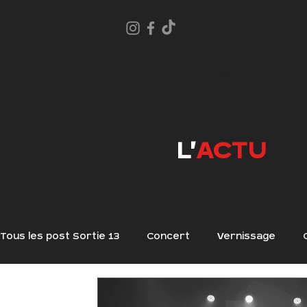
Agenda & Billetterie
L'
ACTU
Tous les post Sortie 13
Concert
Vernissage
Mardi du Blues
Résidence !
Exposition
A